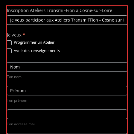
Inscription
Inscription Ateliers TransmiFFion à Cosne-sur-Loire
Ateliers
TransmiFFion
-
Je veux
*
Cosne-
Programmer un Atelier
sur-
Avoir des renseignements
Loire
Ton nom
Ton prénom
Ton adresse mail