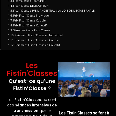
Fistin’Classe : RELÂCHER
Fistin'Classe DÉLICAT'FION
Fistin’Classe : ÉVEIL ANCESTRAL : LA VOIE DE L'EXTASE ANALE
Prix Fistin'Classe Individuel
Prix Fistin'Classe Couple
Prix Fistin'Classe Collectif
S'inscrire à une Fistin'Classe
Paiement Fistin'Classe en Individuel
Paiement Fistin'Classe en Couple
Paiement Fistin'Classe en Collectif
Les
Fistin'Classes
Qu’est-ce qu’une
Fistin’Classe
?
Les
Fistin’Classes
, ce sont
des
séances intensives de
transmission
que je
Les Fistin’Classes se font à
propose autour de la