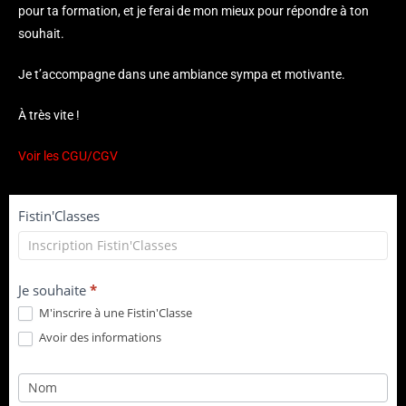
pour ta formation, et je ferai de mon mieux pour répondre à ton
souhait.
Je t’accompagne dans une ambiance sympa et motivante.
À très vite !
Voir les CGU/CGV
Inscription
Fistin'Classes
Fistin'Classes
Je souhaite
*
M'inscrire à une Fistin'Classe
Avoir des informations