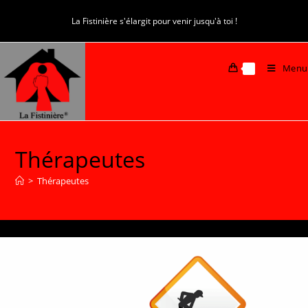
La Fistinière s'élargit pour venir jusqu'à toi !
Menu
0
Thérapeutes
>
Thérapeutes