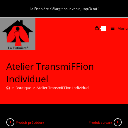
La Fistinière s'élargit pour venir jusqu'à toi !
Menu
0
Atelier TransmiFFion
Individuel
>
Boutique
>
Atelier TransmiFFion Individuel
Produit précédent
Produit suivant